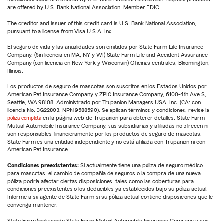
are offered by U.S. Bank National Association. Member FDIC.
The creditor and issuer of this credit card is U.S. Bank National Association,
pursuant to a license from Visa U.S.A. Inc.
El seguro de vida y las anualidades son emitidos por State Farm Life Insurance
Company. (Sin licencia en MA, NY y WI) State Farm Life and Accident Assurance
Company (con licencia en New York y Wisconsin) Oficinas centrales, Bloomington,
Illinois.
Los productos de seguro de mascotas son suscritos en los Estados Unidos por
American Pet Insurance Company y ZPIC Insurance Company, 6100-4th Ave S,
Seattle, WA 98108. Administrado por Trupanion Managers USA, Inc. (CA: con
licencia No. 0G22803, NPN 9588590). Se aplican términos y condiciones, revise la
póliza completa
en la página web de Trupanion para obtener detalles. State Farm
Mutual Automobile Insurance Company, sus subsidiarias y afiliadas no ofrecen ni
son responsables financieramente por los productos de seguro de mascotas.
State Farm es una entidad independiente y no está afiliada con Trupanion ni con
American Pet Insurance.
Condiciones preexistentes:
Si actualmente tiene una póliza de seguro médico
para mascotas, el cambio de compañía de seguros o la compra de una nueva
póliza podría afectar ciertas disposiciones, tales como las coberturas para
condiciones preexistentes o los deducibles ya establecidos bajo su póliza actual.
Informe a su agente de State Farm si su póliza actual contiene disposiciones que le
convenga mantener.
State Farm (incluyendo State Farm Mutual Automobile Insurance Company y sus