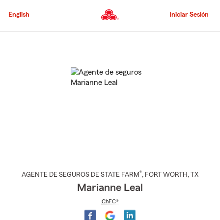
Pasar
al
English
Iniciar Sesión
contenido
principal
Comienzo
del
contenido
principal
®
AGENTE DE SEGUROS DE STATE FARM
,
FORT WORTH
, TX
Marianne Leal
ChFC®