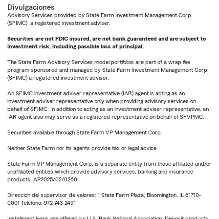
Divulgaciones
Advisory Services provided by State Farm Investment Management Corp.
(SFIMC), a registered investment adviser.
Securities are not FDIC insured, are not bank guaranteed and are subject to
investment risk, including possible loss of principal.
The State Farm Advisory Services model portfolios are part of a wrap fee
program sponsored and managed by State Farm Investment Management Corp.
(SFIMC) a registered investment advisor.
An SFIMC investment adviser representative (IAR) agent is acting as an
investment adviser representative only when providing advisory services on
behalf of SFIMC. In addition to acting as an investment adviser representative, an
IAR agent also may serve as a registered representative on behalf of SFVPMC.
Securities available through State Farm VP Management Corp.
Neither State Farm nor its agents provide tax or legal advice.
State Farm VP Management Corp. is a separate entity from those affiliated and/or
unaffiliated entities which provide advisory services, banking and insurance
products. AP2025/02/0260
Dirección del supervisor de valores: 1 State Farm Plaza, Bloomington, IL 61710-
0001 Teléfono: 972-743-2491
Installment loans are offered by U.S. Bank National Association. Deposit products