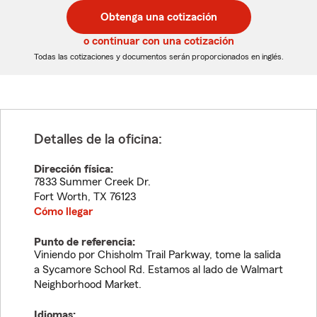
postal
postal
Obtenga una cotización
de
de
5
5
o continuar con una cotización
dígitos
dígitos
Todas las cotizaciones y documentos serán proporcionados en inglés.
Detalles de la oficina:
Dirección física:
7833 Summer Creek Dr.
Fort Worth
,
TX
76123
Cómo llegar
Punto de referencia:
Viniendo por Chisholm Trail Parkway, tome la salida
a Sycamore School Rd. Estamos al lado de Walmart
Neighborhood Market.
Idiomas: