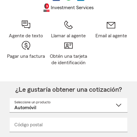
Investment Services
Agente de texto
Llamar al agente
Email al agente
Pagar una factura
Obtén una tarjeta
de identificación
¿Le gustaría obtener una cotización?
Seleccione un producto
Seleccione
un
nombre
de
producto
del
Código postal
Ingresa
Ingresa
_____
menú
un
un
desplegable
código
código