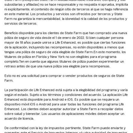
subsidiarias y afiliadas) no se hace responsable y no respalda ni aprueba, implícita
ni explícitamente, el contenido de ningún sitio de terceros al que se haga referencia
en este material. Los productos y servicios son ofrecidos por terceros y State
Farm no garantiza la mercantabilidad, la idoneidad ni la calidad de los productos y
servicios de terceros.
Beneficio disponible para los clientes de State Farm que han comprado una nueva
póliza de seguro de vida desde el 1 de enero de 2022. Si bien cualquier persona
mayor de 18 años puede unirse a Life Enhanced, es posible que ciertas funciones
de la aplicación, incluyendo las recompensas, no estén disponibles a menos que
tengas una póliza de seguro de vida elegible de State Farm.En este momento, los
titulares de póliza en Florida y New York no son elegibles para el programa
completo.Ten en cuenta que algunos titulares de póliza pueden experimentar un
retraso antes de que una nueva póliza sea elegible para recompensas.
Esto no es una solicitud para comprar o vender productos de seguros de State
Farm.
La participación de Life Enhanced está sujeta a la elegibilidad del programa y varía
según el estado. Sujeto a los términos y condiciones del acuerdo. La aplicación Life
Enhanced está disponible para Android e iOS. Es posible que se requiera un
dispositivo móvil iOS o Android para usar todas las funciones del programa Life
Enhanced. Los clientes deben aceptar autorizar a State Farm a recopilar datos
sobre salud y bienestar. Los usuarios de aplicaciones móviles deben aceptar un
acuerdo de licencia.
De conformidad con la ley de impuestos pertinente, State Farm puede enviarte y
presentar ante el Servicio de Impuestos Internos y/u otra autoridad de impuestos